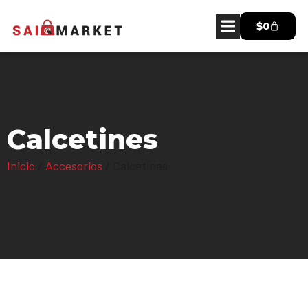
$
0
Calcetines
Inicio
/
Accesorios
/ Calcetines