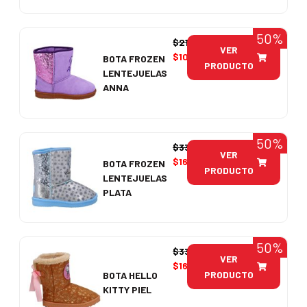
50%
$
21.990
VER
$
10.995
BOTA FROZEN
PRODUCTO
LENTEJUELAS
ANNA
50%
$
33.990
VER
$
16.995
BOTA FROZEN
PRODUCTO
LENTEJUELAS
PLATA
50%
$
33.990
VER
$
16.995
PRODUCTO
BOTA HELLO
KITTY PIEL