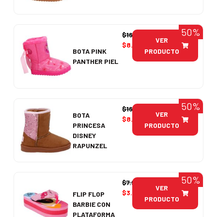
50%
$
16.990
VER
$
8.495
PRODUCTO
BOTA PINK
PANTHER PIEL
50%
$
16.990
VER
BOTA
$
8.495
PRODUCTO
PRINCESA
DISNEY
RAPUNZEL
50%
$
7.990
VER
$
3.995
FLIP FLOP
PRODUCTO
BARBIE CON
PLATAFORMA