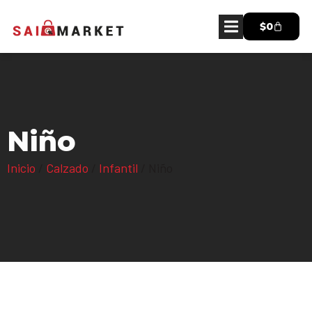
$
0
Niño
Inicio
/
Calzado
/
Infantil
/ Niño