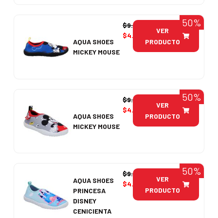
50%
$
9.990
VER
$
4.995
PRODUCTO
AQUA SHOES
MICKEY MOUSE
50%
$
9.990
VER
$
4.995
PRODUCTO
AQUA SHOES
MICKEY MOUSE
50%
$
9.990
VER
AQUA SHOES
$
4.995
PRODUCTO
PRINCESA
DISNEY
CENICIENTA