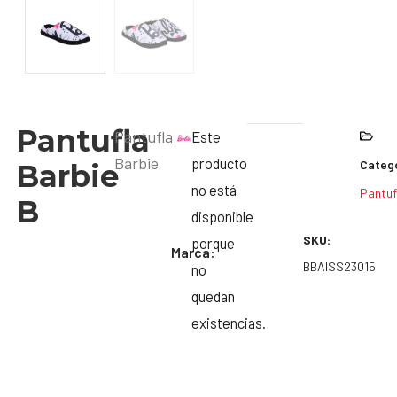
Pantufla
Pantufla
Este
Barbie
producto
Catego
Barbie
no está
Pantuf
B
disponible
SKU:
porque
Marca:
BBAISS23015
no
quedan
existencias.