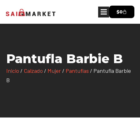
$
0
Pantufla Barbie B
Inicio
/
Calzado
/
Mujer
/
Pantuflas
/ Pantufla Barbie
B