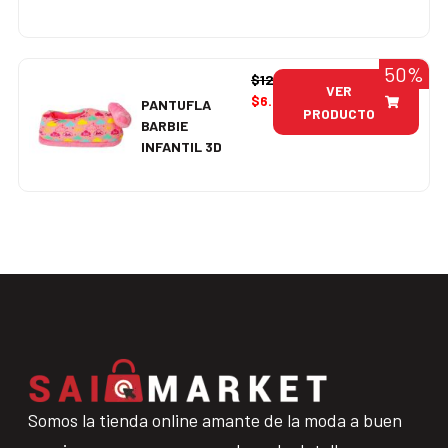
50%
$
12.990
VER
$
6.495
PANTUFLA
PRODUCTO
BARBIE
INFANTIL 3D
Somos la tienda online amante de la moda a buen