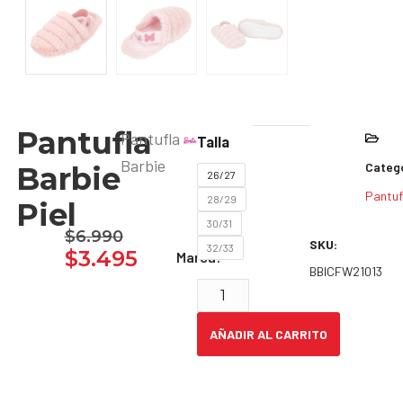
Pantufla
Pantufla
Talla
Barbie
Catego
Barbie
26/27
Pantuf
28/29
Piel
30/31
$
6.990
SKU:
32/33
$
3.495
Marca:
BBICFW21013
AÑADIR AL CARRITO