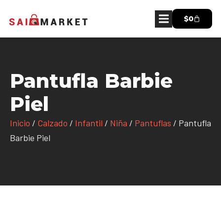
$
0
Pantufla Barbie
Piel
Inicio
/
Calzado
/
Infantil
/
Niña
/
Pantuflas
/ Pantufla
Barbie Piel