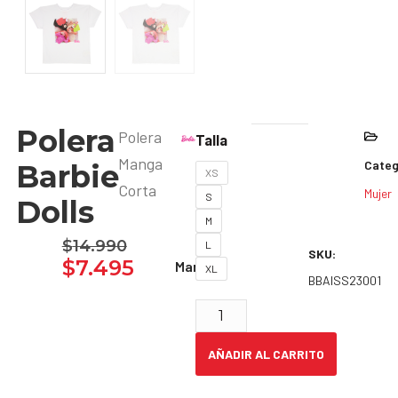
Polera
Polera
Talla
Manga
Categ
Barbie
XS
Corta
Mujer
S
Dolls
M
$
14.990
L
SKU:
$
7.495
Marca:
XL
BBAISS23001
AÑADIR AL CARRITO