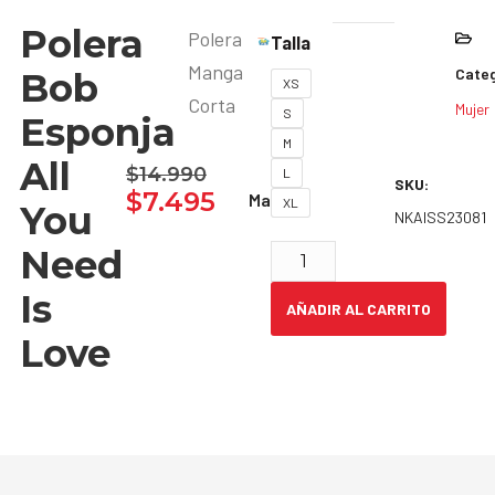
Polera
Polera
Talla
Manga
Categ
Bob
XS
Corta
Mujer
S
Esponja
M
All
$
14.990
L
SKU:
$
7.495
Marca:
XL
You
NKAISS23081
Need
Is
AÑADIR AL CARRITO
Love