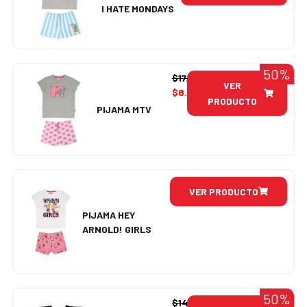
I HATE MONDAYS
50%
$
17.990
VER
$
8.995
PRODUCTO
PIJAMA MTV
VER PRODUCTO
PIJAMA HEY
ARNOLD! GIRLS
50%
$
14.990