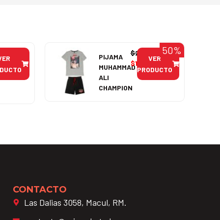
50%
$
21.990
PIJAMA
VER
VER
$
10.995
MUHAMMAD
DUCTO
PRODUCTO
ALI
CHAMPION
CONTACTO
Las Dalias 3058, Macul, RM.