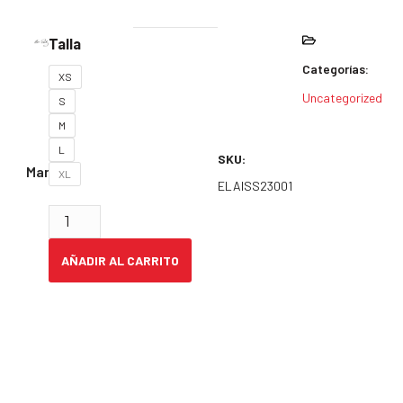
Talla
Categorías:
XS
Uncategorized
S
M
L
SKU:
Marca:
XL
ELAISS23001
AÑADIR AL CARRITO