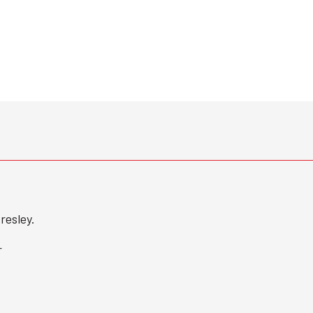
resley.
r