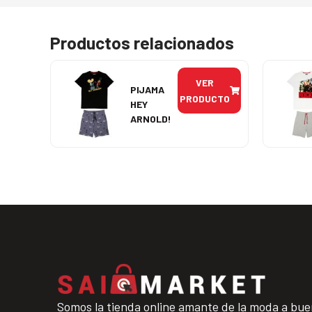
Productos relacionados
VER
PIJAMA
PRODUCTO
HEY
ARNOLD!
Somos la tienda online amante de la moda a bue