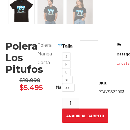
Polera
Polera
Talla
Manga
Catego
Los
S
Corta
Uncate
M
Pitufos
L
$
10.990
XL
SKU:
$
5.495
Marca:
XXL
PTAVSS22003
AÑADIR AL CARRITO