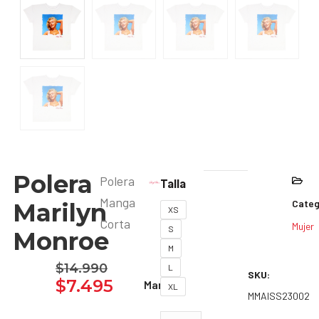
Polera
Polera
Talla
Manga
Categ
Marilyn
XS
Corta
Mujer
S
Monroe
M
$
14.990
L
SKU:
$
7.495
Marca:
XL
MMAISS23002