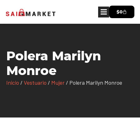
$
0
Polera Marilyn
Monroe
Inicio
/
Vestuario
/
Mujer
/ Polera Marilyn Monroe