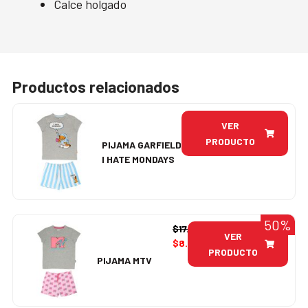
Calce holgado
Productos relacionados
VER
PRODUCTO
PIJAMA GARFIELD
I HATE MONDAYS
50%
$
17.990
VER
$
8.995
PRODUCTO
PIJAMA MTV