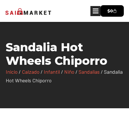
$
0
Sandalia Hot
Wheels Chiporro
Inicio
/
Calzado
/
Infantil
/
Niño
/
Sandalias
/ Sandalia
Hot Wheels Chiporro