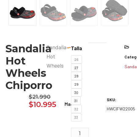
Sandalia
Sandalia
Talla
Hot
Catego
Hot
26
Wheels
Sandal
27
Wheels
28
Chiporro
29
30
$
21.990
SKU:
31
$
10.995
Marca:
HWCIFW22005
32
33