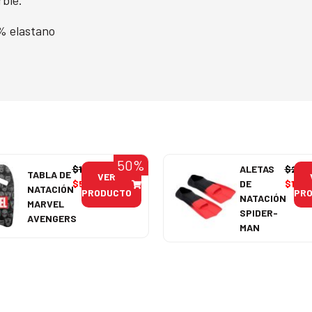
% elastano
50%
$
11.990
ALETAS
$
29.
TABLA DE
VER
$
5.995
DE
$
14.9
NATACIÓN
PRODUCTO
PR
NATACIÓN
MARVEL
SPIDER-
AVENGERS
MAN