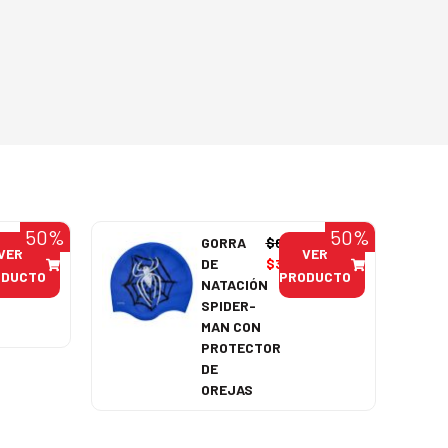
50%
50%
990
GORRA
$
6.990
VER
VER
95
DE
$
3.495
ODUCTO
PRODUCTO
NATACIÓN
SPIDER-
MAN CON
PROTECTOR
DE
OREJAS