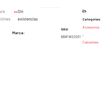
ack
Sin
etines
existencias
Categorías:
Accesorios
SKU:
Marca:
,
BBIIFW22031
Calcetines