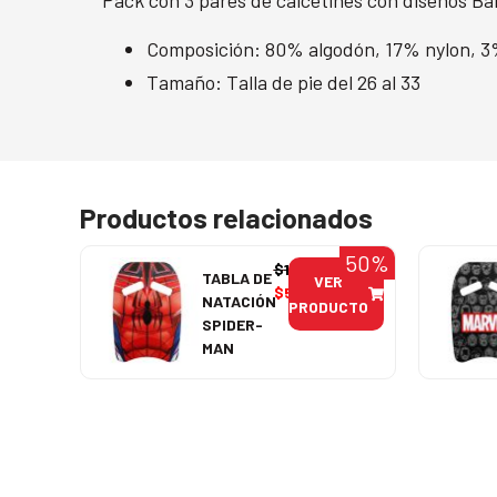
Composición: 80% algodón, 17% nylon, 3
Tamaño: Talla de pie del 26 al 33
Productos relacionados
50%
$
11.990
TABLA DE
VER
$
5.995
NATACIÓN
PRODUCTO
SPIDER-
MAN