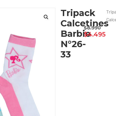
Tripack
Trip
Calc
Calcetines
$
8.990
Barbie
$
4.495
N°26-
33