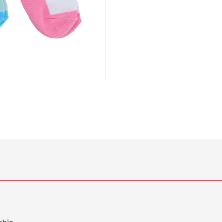
rbie.