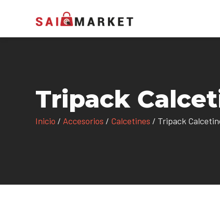
Tripack Calcet
Inicio
/
Accesorios
/
Calcetines
/ Tripack Calceti