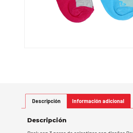
Descripción
Información adicional
Descripción
Pack con 3 pares de calcetines con diseños Ba