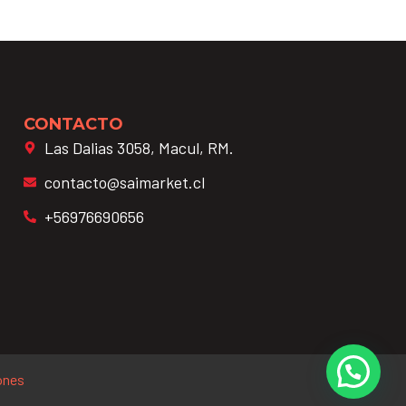
CONTACTO
Las Dalias 3058, Macul, RM.
contacto@saimarket.cl
+56976690656
ones