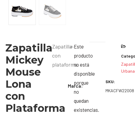
Zapatilla
Zapatilla
Este
con
producto
Catego
Mickey
plataforma
no está
Zapatil
Mouse
Urbana
disponible
Lona
SKU:
porque
Marca:
MKACFW22008
no
con
quedan
Plataforma
existencias.