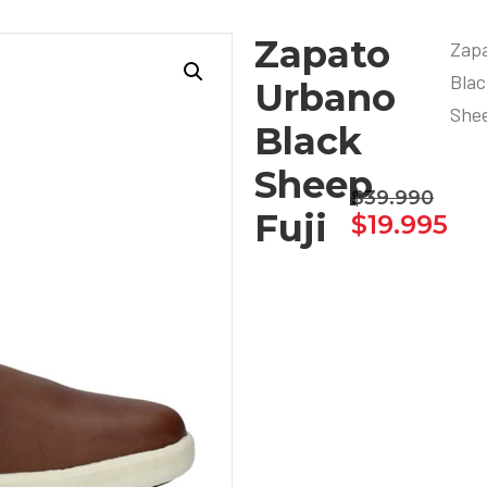
Zapato
Zap
Blac
Urbano
She
Black
Sheep
$
39.990
Fuji
$
19.995