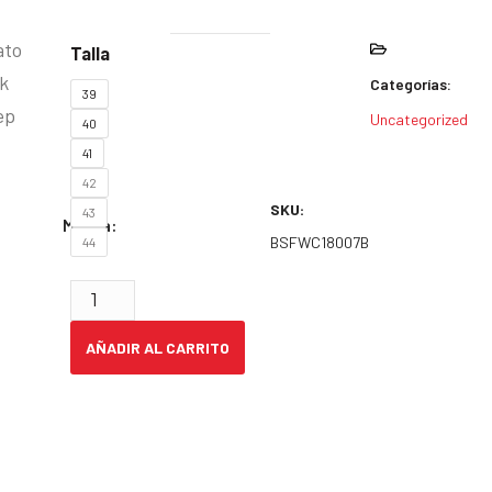
ato
Talla
k
Categorías:
39
ep
Uncategorized
40
41
42
SKU:
43
Marca:
BSFWC18007B
44
AÑADIR AL CARRITO