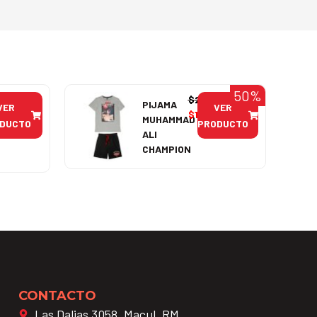
50%
$
21.990
PIJAMA
VER
VER
$
10.995
MUHAMMAD
DUCTO
PRODUCTO
ALI
CHAMPION
CONTACTO
Las Dalias 3058, Macul, RM.