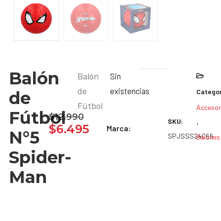
Balón
Balón
Sin
de
existencias
Categor
de
Fútbol
Accesor
Fútbol
$
12.990
,
SKU:
$
6.495
Marca:
N°5
SPJSSS24066
Balones
Spider-
Man