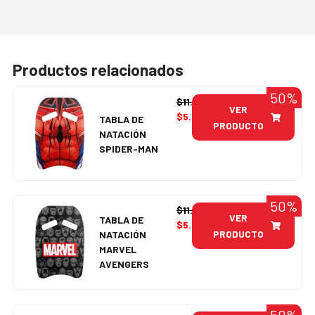
Productos relacionados
50%
$
11.990
VER
$
5.995
TABLA DE
PRODUCTO
NATACIÓN
SPIDER-MAN
50%
$
11.990
VER
TABLA DE
$
5.995
PRODUCTO
NATACIÓN
MARVEL
AVENGERS
50%