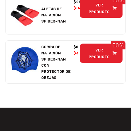
$
29.990
VER
$
14.995
ALETAS DE
PRODUCTO
NATACIÓN
SPIDER-MAN
50%
GORRA DE
$
6.990
VER
NATACIÓN
$
3.495
PRODUCTO
SPIDER-MAN
CON
PROTECTOR DE
OREJAS