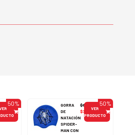
50%
50%
990
GORRA
$
6.990
VER
VER
95
DE
$
3.495
ODUCTO
PRODUCTO
NATACIÓN
SPIDER-
MAN CON