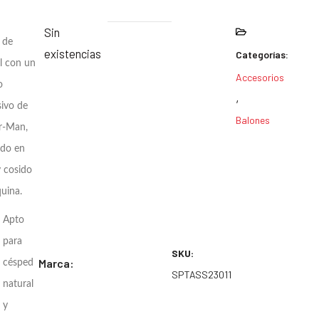
Sin
 de
existencias
Categorías:
l con un
Accesorios
o
,
sivo de
Balones
r-Man,
do en
 cosido
uina.
Apto
para
SKU:
Marca:
césped
SPTASS23011
natural
y