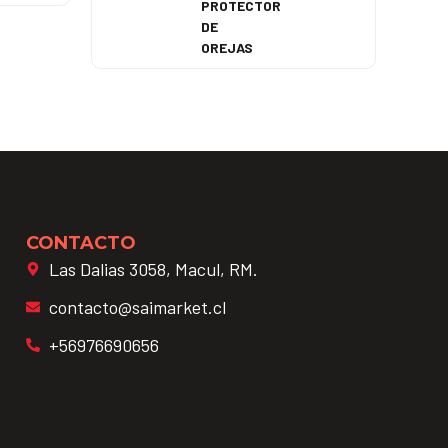
PROTECTOR
DE
OREJAS
CONTACTO
Las Dalias 3058, Macul, RM.
contacto@saimarket.cl
+56976690656