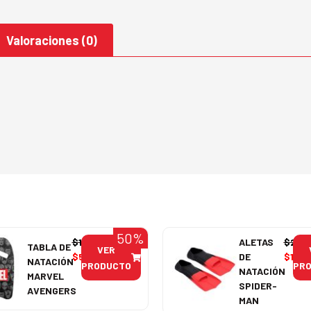
Valoraciones (0)
50%
$
11.990
ALETAS
$
29.
TABLA DE
VER
$
5.995
DE
$
14.9
NATACIÓN
PRODUCTO
PR
NATACIÓN
MARVEL
SPIDER-
AVENGERS
MAN