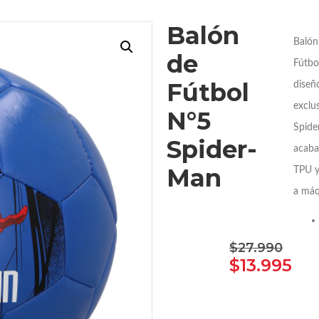
Balón
Balón
de
Fútbo
Fútbol
diseñ
exclu
N°5
Spide
Spider-
acaba
Man
TPU y
a máq
$
27.990
$
13.995