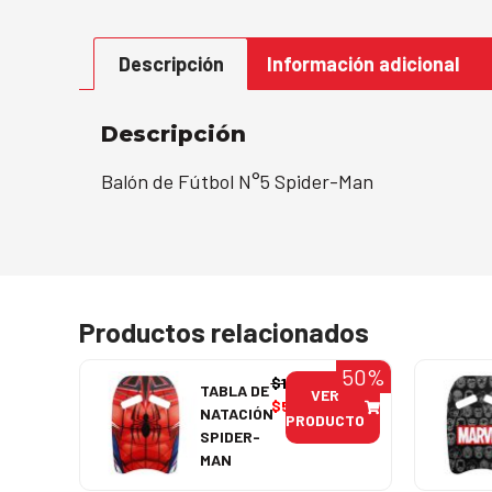
Descripción
Información adicional
Descripción
Balón de Fútbol N°5 Spider-Man
Productos relacionados
50%
$
11.990
TABLA DE
VER
$
5.995
NATACIÓN
PRODUCTO
SPIDER-
MAN