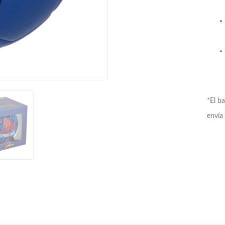
*El ba
envía 