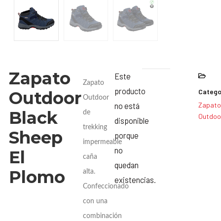
Zapato
Este
Zapato
producto
Catego
Outdoor
Outdoor
no está
Zapato
Black
de
Outdoo
disponible
trekking
Sheep
porque
impermeable
no
El
caña
quedan
Plomo
alta.
existencias.
Confeccionado
con una
combinación